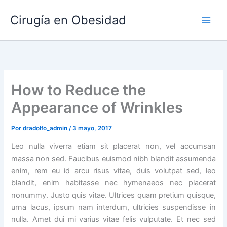
Ir
Main
Cirugía en Obesidad
al
Men
contenido
How to Reduce the
Appearance of Wrinkles
Por
dradolfo_admin
/
3 mayo, 2017
Leo nulla viverra etiam sit placerat non, vel accumsan
massa non sed. Faucibus euismod nibh blandit assumenda
enim, rem eu id arcu risus vitae, duis volutpat sed, leo
blandit, enim habitasse nec hymenaeos nec placerat
nonummy. Justo quis vitae. Ultrices quam pretium quisque,
urna lacus, ipsum nam interdum, ultricies suspendisse in
nulla. Amet dui mi varius vitae felis vulputate. Et nec sed