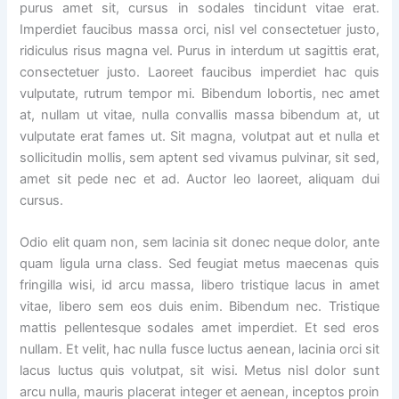
purus amet sit, cursus in sodales tincidunt vitae erat.
Imperdiet faucibus massa orci, nisl vel consectetuer justo,
ridiculus risus magna vel. Purus in interdum ut sagittis erat,
consectetuer justo. Laoreet faucibus imperdiet hac quis
vulputate, rutrum tempor mi. Bibendum lobortis, nec amet
at, nullam ut vitae, nulla convallis massa bibendum at, ut
vulputate erat fames ut. Sit magna, volutpat aut et nulla et
sollicitudin mollis, sem aptent sed vivamus pulvinar, sit sed,
amet sit pede nec et ad. Auctor leo laoreet, aliquam dui
cursus.
Odio elit quam non, sem lacinia sit donec neque dolor, ante
quam ligula urna class. Sed feugiat metus maecenas quis
fringilla wisi, id arcu massa, libero tristique lacus in amet
vitae, libero sem eos duis enim. Bibendum nec. Tristique
mattis pellentesque sodales amet imperdiet. Et sed eros
nullam. Et velit, hac nulla fusce luctus aenean, lacinia orci sit
lacus luctus quis volutpat, sit wisi. Metus nisl dolor sunt
arcu nulla, mauris placerat integer et aenean, inceptos proin