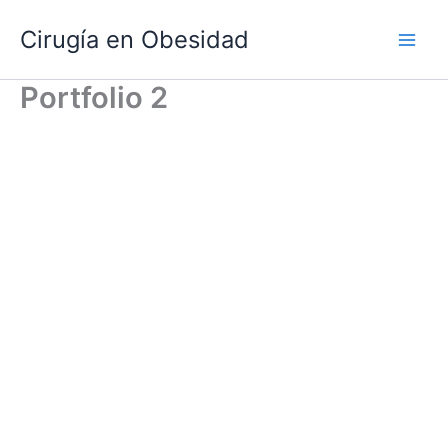
Ir
Main
Cirugía en Obesidad
al
Men
contenido
Portfolio 2