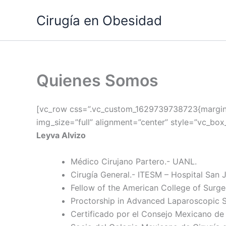
Ir
Cirugía en Obesidad
al
contenido
Quienes Somos
[vc_row css=”.vc_custom_1629739738723{margin-t
img_size=”full” alignment=”center” style=”vc_bo
Leyva Alvizo
Médico Cirujano Partero.- UANL.
Cirugía General.- ITESM – Hospital San 
Fellow of the American College of Surge
Proctorship in Advanced Laparoscopic Su
Certificado por el Consejo Mexicano de 