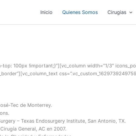
Inicio
Quienes Somos
Cirugias
op: 100px !important;}”][vc_column width=”1/3″ icons_pos
x_border”][vc_column_text css=”.vc_custom_1629739249759{
José-Tec de Monterrey.
ons.
rgery – Texas Endosurgery Institute, San Antonio, TX.
Cirugía General, AC en 2007.